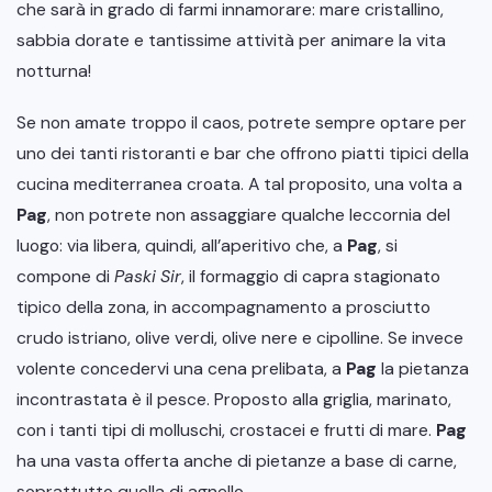
che sarà in grado di farmi innamorare: mare cristallino,
sabbia dorate e tantissime attività per animare la vita
notturna!
Se non amate troppo il caos, potrete sempre optare per
uno dei tanti ristoranti e bar che offrono piatti tipici della
cucina mediterranea croata. A tal proposito, una volta a
Pag
, non potrete non assaggiare qualche leccornia del
luogo: via libera, quindi, all’aperitivo che, a
Pag
, si
compone di
Paski Sir
, il formaggio di capra stagionato
tipico della zona, in accompagnamento a prosciutto
crudo istriano, olive verdi, olive nere e cipolline. Se invece
volente concedervi una cena prelibata, a
Pag
la pietanza
incontrastata è il pesce. Proposto alla griglia, marinato,
con i tanti tipi di molluschi, crostacei e frutti di mare.
Pag
ha una vasta offerta anche di pietanze a base di carne,
soprattutto quella di agnello.