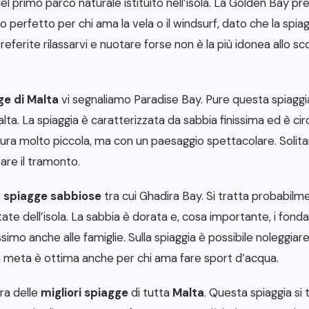
el primo parco naturale istituito nell’isola. La Golden Bay pr
ogo perfetto per chi ama la vela o il windsurf, dato che la sp
preferite rilassarvi e nuotare forse non è la più idonea allo 
gge di Malta
vi segnaliamo Paradise Bay. Pure questa spiaggia
lta. La spiaggia è caratterizzata da sabbia finissima ed è c
atura molto piccola, ma con un paesaggio spettacolare. Soli
re il tramonto.
e
spiagge sabbiose
tra cui Ghadira Bay. Si tratta probabilm
te dell’isola. La sabbia è dorata e, cosa importante, i fondal
imo anche alle famiglie. Sulla spiaggia è possibile noleggiare v
 meta è ottima anche per chi ama fare sport d’acqua.
tra delle
migliori spiagge
di tutta
Malta
. Questa spiaggia si 