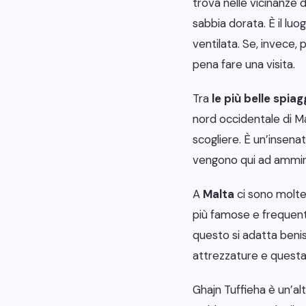
trova nelle vicinanze d
sabbia dorata. È il lu
ventilata. Se, invece, 
pena fare una visita.
Tra
le più belle spia
nord occidentale di Ma
scogliere. È un’insen
vengono qui ad ammira
A
Malta
ci sono molt
più famose e frequenta
questo si adatta beniss
attrezzature e questa
Ghajn Tuffieha è un’al