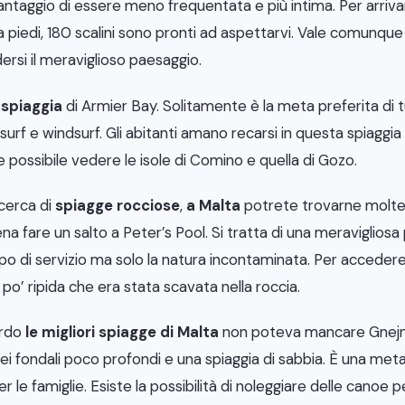
antaggio di essere meno frequentata e più intima. Per arrivar
 piedi, 180 scalini sono pronti ad aspettarvi. Vale comunque
ersi il meraviglioso paesaggio.
a
spiaggia
di Armier Bay. Solitamente è la meta preferita di 
rf e windsurf. Gli abitanti amano recarsi in questa spiaggia p
re possibile vedere le isole di Comino e quella di Gozo.
icerca di
spiagge rocciose
,
a Malta
potrete trovarne molte 
a fare un salto a Peter’s Pool. Si tratta di una meravigliosa 
po di servizio ma solo la natura incontaminata. Per accedere
po’ ripida che era stata scavata nella roccia.
ardo
le migliori spiagge di Malta
non poteva mancare Gnejn
i fondali poco profondi e una spiaggia di sabbia. È una meta
le famiglie. Esiste la possibilità di noleggiare delle canoe pe