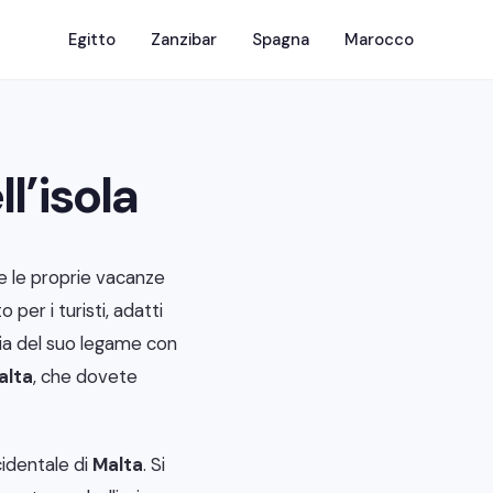
Egitto
Zanzibar
Spagna
Marocco
l’isola
e le proprie vacanze
 per i turisti, adatti
 via del suo legame con
alta
, che dovete
cidentale di
Malta
. Si