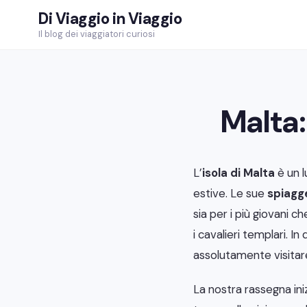
Skip
Di Viaggio in Viaggio
to
Il blog dei viaggiatori curiosi
content
Malta:
L’
isola di Malta
è un 
estive. Le sue
spiagg
sia per i più giovani c
i cavalieri templari. I
assolutamente visitare
La nostra rassegna in