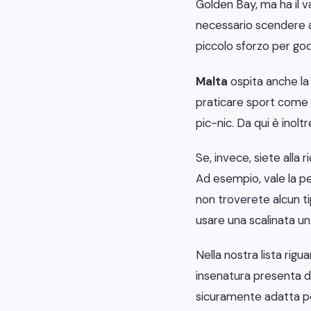
Golden Bay, ma ha il v
necessario scendere a
piccolo sforzo per god
Malta
ospita anche l
praticare sport come su
pic-nic. Da qui è inolt
Se, invece, siete alla r
Ad esempio, vale la pen
non troverete alcun ti
usare una scalinata un 
Nella nostra lista rigu
insenatura presenta de
sicuramente adatta per 