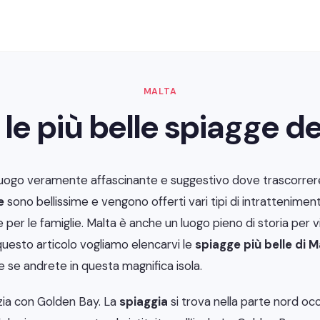
MALTA
 le più belle spiagge del
luogo veramente affascinante e suggestivo dove trascorrer
e
sono bellissime e vengono offerti vari tipi di intrattenimento
he per le famiglie. Malta è anche un luogo pieno di storia per
n questo articolo vogliamo elencarvi le
spiagge più belle di M
 se andrete in questa magnifica isola.
izia con Golden Bay. La
spiaggia
si trova nella parte nord oc