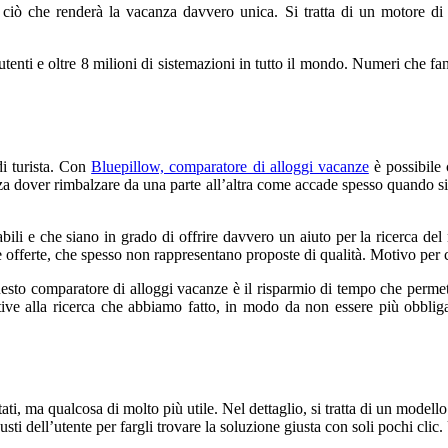
r ciò che renderà la vacanza davvero unica. Si tratta di un motore d
tenti e oltre 8 milioni di sistemazioni in tutto il mondo. Numeri che fan
di turista. Con
Bluepillow, comparatore di alloggi vacanze
è possibile 
nza dover rimbalzare da una parte all’altra come accade spesso quando si
dabili e che siano in grado di offrire davvero un aiuto per la ricerca de
ose offerte, che spesso non rappresentano proposte di qualità. Motivo per
questo comparatore di alloggi vacanze è il risparmio di tempo che permette
tive alla ricerca che abbiamo fatto, in modo da non essere più obbligat
i, ma qualcosa di molto più utile. Nel dettaglio, si tratta di un modello
usti dell’utente per fargli trovare la soluzione giusta con soli pochi clic.