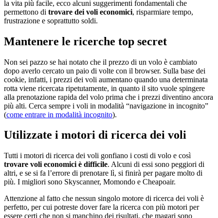
la vita più facile, ecco alcuni suggerimenti fondamentali che
permettono di
trovare dei voli economici
, risparmiare tempo,
frustrazione e soprattutto soldi.
Mantenere le ricerche top secret
Non sei pazzo se hai notato che il prezzo di un volo è cambiato
dopo averlo cercato un paio di volte con il browser. Sulla base dei
cookie, infatti, i prezzi dei voli aumentano quando una determinata
rotta viene ricercata ripetutamente, in quanto il sito vuole spingere
alla prenotazione rapida del volo prima che i prezzi diventino ancora
più alti. Cerca sempre i voli in modalità “navigazione in incognito”
(
come entrare in modalità incognito
).
Utilizzate i motori di ricerca dei voli
Tutti i motori di ricerca dei voli gonfiano i costi di volo e così
trovare voli economici è difficile
. Alcuni di essi sono peggiori di
altri, e se si fa l’errore di prenotare lì, si finirà per pagare molto di
più. I migliori sono Skyscanner, Momondo e Cheapoair.
Attenzione al fatto che nessun singolo motore di ricerca dei voli è
perfetto, per cui potreste dover fare la ricerca con più motori per
essere certi che non si manchino dei risultati, che magari sono