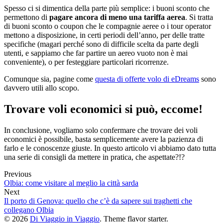
Spesso ci si dimentica della parte più semplice: i buoni sconto che
permettono di
pagare ancora di meno una tariffa aerea
. Si tratta
di buoni sconto o coupon che le compagnie aeree o i tour operator
mettono a disposizione, in certi periodi dell’anno, per delle tratte
specifiche (magari perché sono di difficile scelta da parte degli
utenti, e sappiamo che far partire un aereo vuoto non è mai
conveniente), o per festeggiare particolari ricorrenze.
Comunque sia, pagine come
questa di offerte volo di eDreams
sono
davvero utili allo scopo.
Trovare voli economici si può, eccome!
In conclusione, vogliamo solo confermare che trovare dei voli
economici è possibile, basta semplicemente avere la pazienza di
farlo e le conoscenze giuste. In questo articolo vi abbiamo dato tutta
una serie di consigli da mettere in pratica, che aspettate?!?
Previous
Olbia: come visitare al meglio la città sarda
Next
Il porto di Genova: quello che c’è da sapere sui traghetti che
collegano Olbia
© 2026
Di Viaggio in Viaggio
. Theme flavor starter.